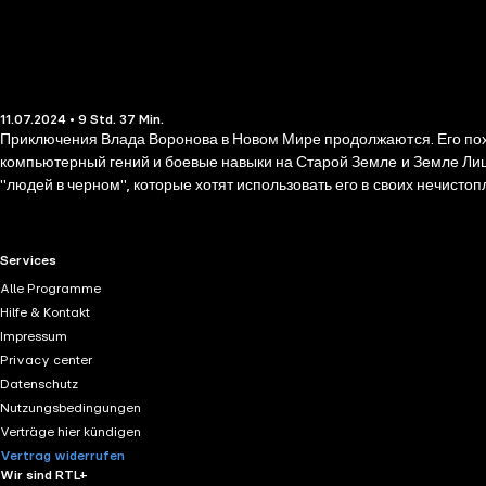
11.07.2024 • 9 Std. 37 Min.
Приключения Влада Воронова в Новом Мире продолжаются. Его похо
компьютерный гений и боевые навыки на Старой Земле и Земле Лиш
"людей в черном", которые хотят использовать его в своих нечистоп
RTL+ useful links.
Services
Alle Programme
Hilfe & Kontakt
Impressum
Privacy center
Datenschutz
Nutzungsbedingungen
Verträge hier kündigen
Vertrag widerrufen
Wir sind RTL+