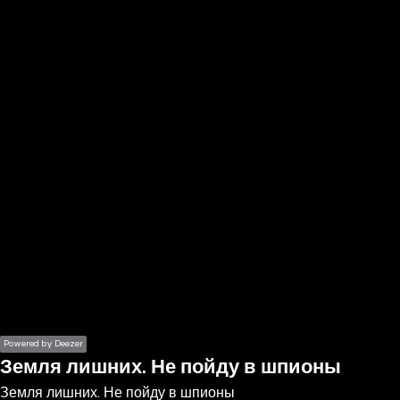
the
h page
 main
nt
the
ibility
ment
Powered by Deezer
Земля лишних. Не пойду в шпионы
Земля лишних. Не пойду в шпионы