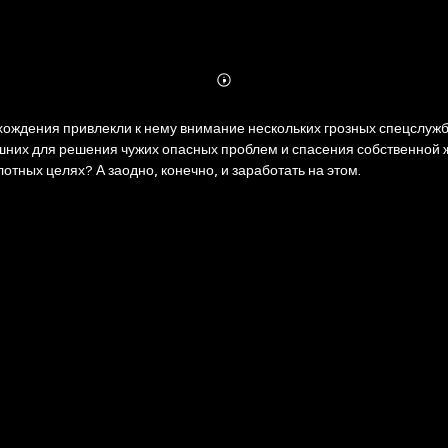
Abonnieren
Mehr
Details
ждения привлекли к нему внимание нескольких грозных спецслужб,
них для решения чужих опасных проблем и спасения собственной жи
лотных целях? А заодно, конечно, и заработать на этом.