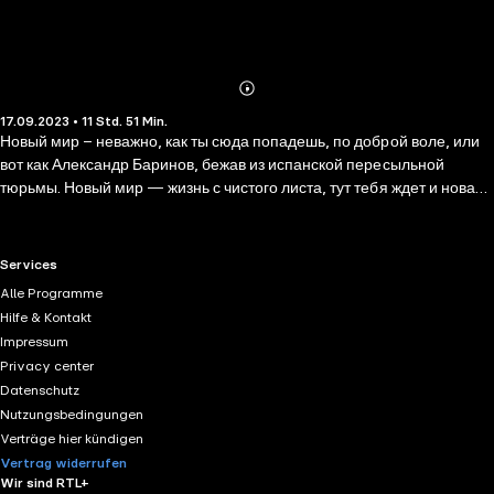
Abonnieren
Mehr
17.09.2023 • 11 Std. 51 Min.
Details
Новый мир – неважно, как ты сюда попадешь, по доброй воле, или
вот как Александр Баринов, бежав из испанской пересыльной
тюрьмы. Новый мир — жизнь с чистого листа, тут тебя ждет и новая
работа, и новые перспективы и новая судьба! Да-да... Может быть,
дети твоих детей и вправду заживут такой новой жизнью. Но пока за
каждым прибывшим тянется хвост из прошлого, чистого, ничем не
RTL+ useful links.
Services
запятнанного листа что-то не получается. И судьба в который раз
Alle Programme
оказывается на стороне того, кто умеет держать в руках оружие и
Hilfe & Kontakt
стреляет быстро и точно. И новые перспективы открываются тому,
Impressum
кто сумеет остаться в живых и докажет свое право на эту новую
Privacy center
лучшую жизнь. А так все верно. Vamos!
Datenschutz
Nutzungsbedingungen
Verträge hier kündigen
Vertrag widerrufen
Wir sind RTL+