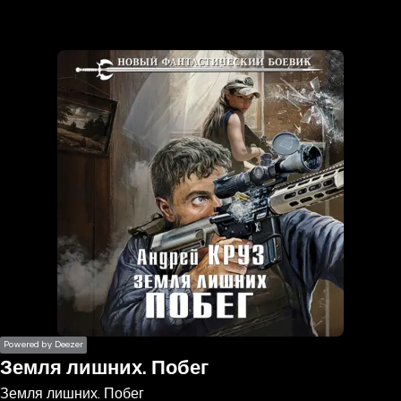
the
h page
 main
nt
the
ibility
ment
Powered by Deezer
Земля лишних. Побег
Земля лишних. Побег