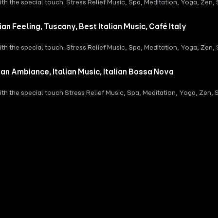
 the special touch. Stress Relief Music, Spa, Meditation, Yoga, Zen, S
tst du alle Informationen zu unseren kostenlosen Podcast-Hosting-A
axing, Music, Stress Music Please feel free to leave your comments an
1:30:00) Kapitel 4 (02:00:00) Kapitel 5 (02:30:00) Kapitel 6
://www.youtube.com/watch?v=x-KTD7DKcN0 Lovely Greetings ZEN and
 Feeling, Tuscany, Best Italian Music, Café Italy
5WLQGIVw #relaxingmusic #zenmusic #coffeeshopmusic Dieser P
Agentur - Konzeption, Produktion, Vermarktung, Distribution und H
 the special touch. Stress Relief Music, Spa, Meditation, Yoga, Zen, S
sten.de und informiere dich.Dort erhältst du alle Informationen z
axing, Music, Stress Music Please feel free to leave your comments an
 1 (30:00) Kapitel 2 (01:00:00) Kapitel 3 (01:30:00) Kapitel 4 (02:00:00)
://www.youtube.com/watch?v=ntxbkqw2a-c Lovely Greetings ZEN and 
n Ambiance, Italian Music, Italian Bossa Nova
QGIVw #relaxingmusic #zenmusic #italianmusic ------------------
5WLQGIVw This Video: https://www.youtube.com/watch?v=ntxbkqw2
 the special touch Stress Relief Music, Spa, Meditation, Yoga, Zen, S
.com/channel/UCx0_M61F81Nfb-BRXE-SeVA Music promoted by https
axing, Music, Stress Music Please feel free to leave your comments an
mbient Nature Music | Nature by Alex-Productions | https://www.
.be/KmDhiI13TJQ Lovely Greetings ZEN and the team Dieser Podcast w
ommons CC BY 3.0 https://creativecommons.org/licenses/by/3.0/ Sof
marktung, Distribution und Hosting.Du möchtest deinen Podcast auc
RXE-SeVA Music promoted by https://www.chosic.com/free-music
tst du alle Informationen zu unseren kostenlosen Podcast-Hosting-A
Podcast wird vermarktet von der Podcastbude.www.podcastbu.de - F
1:30:00) Kapitel 4 (02:00:00) Kapitel 5 (02:30:00) Kapitel 6
nen Podcast auch kostenlos hosten und damit Geld verdienen?Dann s
dcast-Hosting-Angeboten. kostenlos-hosten.de ist ein Produkt der Podc
l 6