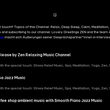
Abspielen
Mehr
Details
ouch!!! Topics of this Channel: Relax, Deep Sleep, Calm, Meditation, 
eo and subscribing to our channel. Lovely Greetings ZEN and the te
.de
macht sich Äußerungen seiner Gesprächspartner*innen in Interview
release by Zen Relaxing Music Channel
 the special touch. Stress Relief Music, Spa, Meditation, Yoga, Zen, S
axing, Music, Stress Music Please feel free to leave your comments an
//youtu.be/nuLwp_agWgQ Lovely Greetings ZEN and the team See Our 
sa Jazz Music
5WLQGIVw #relaxingmusic #zenmusic #italianmusic Dieser Podcas
, Vermarktung, Distribution und Hosting.Du möchtest deinen Podcast
 the special touch. Stress Relief Music, Spa, Meditation, Yoga, Zen, S
tst du alle Informationen zu unseren kostenlosen Podcast-Hosting-A
axing, Music, Stress Music Please feel free to leave your comments an
:09:22) Kapitel 4
://www.youtube.com/watch?v=TmkbMQKv9CE Lovely Greetings ZEN an
ffee shop ambient music with Smooth Piano Jazz Music
5WLQGIVw #relaxingmusic #zenmusic #summertime Dieser Podcas
, Vermarktung, Distribution und Hosting.Du möchtest deinen Podcast