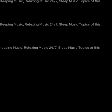
leeping Music, Relaxing Music 24/7, Sleep Music Topics of this
ngeboten. kostenlos-hosten.de ist ein Produkt der Podcastbude.
d suggestions and to share your love by liking this video and
 the team See Our Channel On YouTube:
odcast wird vermarktet von der
osting.Du möchtest deinen Podcast auch kostenlos hosten und
leeping Music, Relaxing Music 24/7, Sleep Music Topics of this
u unseren kostenlosen Podcast-Hosting-Angeboten. kostenlos-
d suggestions and to share your love by liking this video and
 Kapitel 5 (02:30:00) Kapitel 6
the team See Our Channel On YouTube:
------------------------------------ YouTube:
a-c Sound Credits: Gentle Lo-Fi Vlog Background Music |
leeping Music, Relaxing Music 24/7, Sleep Music Topics of this
://www.chosic.com/free-music/all/ Creative Commons CC BY
d suggestions and to share your love by liking this video and
youtube.com/channel/UCx0_M61F81Nfb-BRXE-SeVA Music promoted
ird vermarktet von der Podcastbude.www.podcastbu.de - Full-
t Lo-Fi Beat | GIRL by Alex-Productions |
h kostenlos hosten und damit Geld verdienen?Dann schaue auf
/all/ Creative Commons CC BY 3.0
ngeboten. kostenlos-hosten.de ist ein Produkt der Podcastbude.
ull-Service-Podcast-Agentur - Konzeption, Produktion,
chaue auf www.kostenlos-hosten.de und informiere dich.Dort
astbude. (00:00) Kapitel 1 (30:00) Kapitel 2 (01:00:00) Kapitel 3