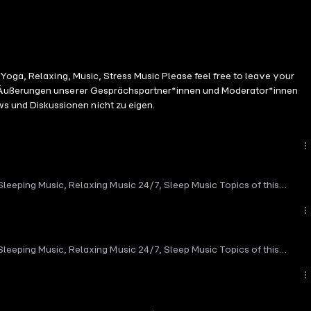
Yoga, Relaxing, Music, Stress Music Please feel free to leave your
am Äußerungen unserer Gesprächspartner*innen und Moderator*innen
s und Diskussionen nicht zu eigen.
leeping Music, Relaxing Music 24/7, Sleep Music Topics of this
d suggestions and to share your love by liking this video and
Channel On YouTube:
t wird vermarktet von der Podcastbude.www.podcastbu.de -
 auch kostenlos hosten und damit Geld verdienen?Dann schaue auf
leeping Music, Relaxing Music 24/7, Sleep Music Topics of this
ngeboten. kostenlos-hosten.de ist ein Produkt der Podcastbude.
d suggestions and to share your love by liking this video and
d the team See Our Channel On YouTube:
t wird vermarktet von der Podcastbude.www.podcastbu.de -
 auch kostenlos hosten und damit Geld verdienen?Dann schaue auf