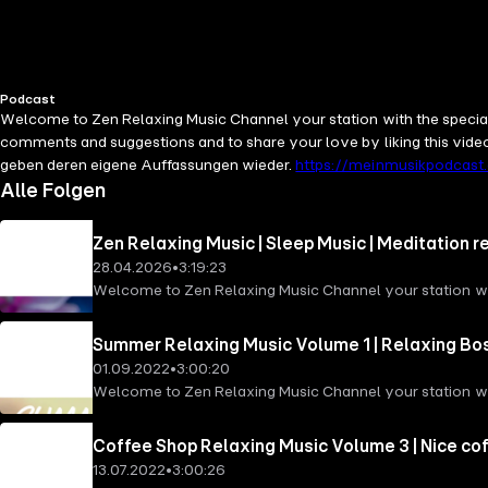
Podcast
Welcome to Zen Relaxing Music Channel your station with the special t
comments and suggestions and to share your love by liking this vid
geben deren eigene Auffassungen wieder.
https://meinmusikpodcast
Alle Folgen
Zen Relaxing Music | Sleep Music | Meditation 
28.04.2026
•
3:19:23
Welcome to Zen Relaxing Music Channel your station with
Channel: Relax, Deep Sleep, Calm, Meditation, Yoga, Rel
subscribing to our channel. This Video/Audio: https:
Summer Relaxing Music Volume 1 | Relaxing Bo
https://www.youtube.com/channel/UCQWNMqX318peUke
01.09.2022
•
3:00:20
Full-Service-Podcast-Agentur - Konzeption, Produktion
Welcome to Zen Relaxing Music Channel your station with
www.kostenlos-hosten.de und informiere dich.Dort erhäl
Channel: Relax, Deep Sleep, Calm, Meditation, Yoga, Rel
(00:00) Kapitel 1 (39:28) Kapitel 2 (01:09:49) Kapitel 3 (02
subscribing to our channel. This Video/Audio: https
Coffee Shop Relaxing Music Volume 3 | Nice co
https://www.youtube.com/channel/UCQWNMqX318peUke
13.07.2022
•
3:00:26
Full-Service-Podcast-Agentur - Konzeption, Produktion