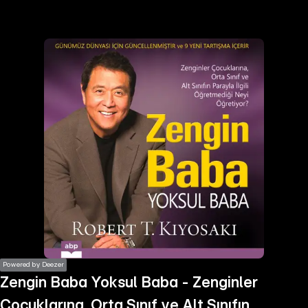
the
h page
 main
nt
the
ibility
ment
Powered by Deezer
Zengin Baba Yoksul Baba - Zenginler
Çocuklarına, Orta Sınıf ve Alt Sınıfın