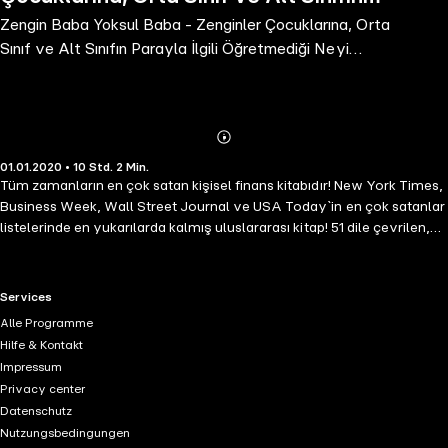
Zengin Baba Yoksul Baba - Zenginler Çocuklarına, Orta
Parayla İlgili Öğretmediği Neyi
Sınıf ve Alt Sınıfın Parayla İlgili Öğretmediği Neyi
Öğretiyor?
Öğretiyor?
Abonnieren
Mehr
01.01.2020 • 10 Std. 2 Min.
Details
Tüm zamanların en çok satan kişisel finans kitabıdır! New York Times,
Business Week, Wall Street Journal ve USA Today`in en çok satanlar
listelerinde en yukarılarda kalmış uluslararası kitap! 51 dile çevrilen,
109 ülkede mevcut olan Zengin Baba Yoksul Baba dünya çapında 32
milyon kopya satılmış ve Asya, Avustralya, Güney Amerika ve
Avrupa'da en çok satan kitap listelerinde zirveye yerleşmiştir. Zengin
RTL+ useful links.
Services
Baba Yoksul Baba, Robert Kiyosaki`nin öz yoksul babasının ve
Alle Programme
arkadaşının zengin babasının para ve yatırımlarla ilgili konularda
Hilfe & Kontakt
Robert`in düşüncelerini nasıl değiştirdikleri hakkında bir hikayedir. Bu
Impressum
kitap, zengin olmak için yüksek bir gelir elde etmeniz gerektiği
Privacy center
efsanesini yıkmakta ve para için çalışmak ile paranızın sizin için
Datenschutz
çalışmasını sağlamak arasındaki farkı açıklamaktadır. Zengin Baba
Nutzungsbedingungen
Yoksul Baba adlı sesli kitabında Robert Kiyosaki`nin yardımıyla