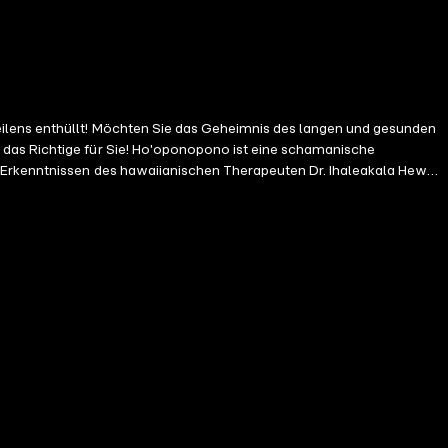
eilens enthüllt! Möchten Sie das Geheimnis des langen und gesunden
 das Richtige für Sie! Ho'oponopono ist eine schamanische
f Erkenntnissen des hawaiianischen Therapeuten Dr. Ihaleakala Hew
weniger als den Weg zur Vollkommenheit. Joe Vitale wendet den alten
zept für ein langes, gesundes Leben in Reichtum und Wohlstand, denn
ät. In diesem Hörbuch erfahren Sie: • was hinter dem Begriff
en Erinnerungen zu lösen; • worin das Geheimnis für ein langes,
t, und Ho'oponopono hilft uns dabei unbewusste Programme
ale führt uns zurück zum Urzustand, der frei ist von Bewertung,