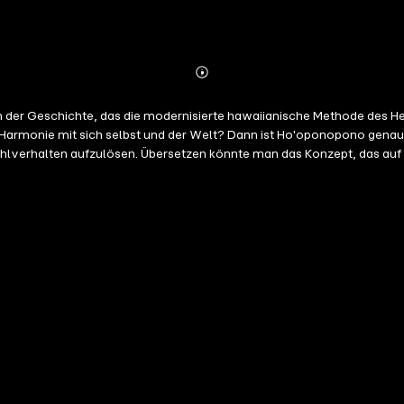
Abonnieren
Mehr
Details
n der Geschichte, das die modernisierte hawaiianische Methode des H
 Harmonie mit sich selbst und der Welt? Dann ist Ho'oponopono genau
 Fehlverhalten aufzulösen. Übersetzen könnte man das Konzept, das au
g bringen" oder auch "Fehler wiedergutmachen". Es beschreibt nichts 
abei auf Liebe, Vergebung und das Leben im Jetzt. Hierin liegt das Re
aner Krankheit und Armut aus persönlichem Fehlverhalten und Negativit
tsein von alten Wunden und Fehlern zu reinigen und sich von vergiftet
selbst dafür verantwortlich, wie sich das Leben in Zukunft entwickel
chen können - Gesundheit, Wohlstand, Glück – was auch immer. Joe Vit
iert, aber alles möglich ist.