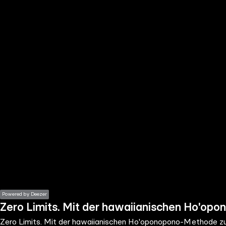
the
h page
 main
nt
the
ibility
ment
Powered by Deezer
Zero Limits. Mit der hawaiianischen Ho'op
Zero Limits. Mit der hawaiianischen Ho'oponopono-Methode zu