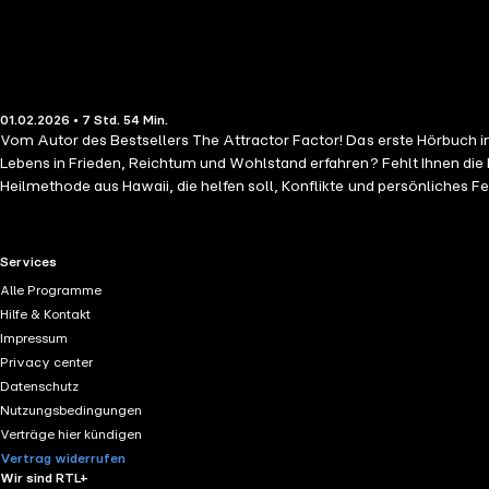
01.02.2026 • 7 Std. 54 Min.
Vom Autor des Bestsellers The Attractor Factor! Das erste Hörbuch i
Lebens in Frieden, Reichtum und Wohlstand erfahren? Fehlt Ihnen die
Heilmethode aus Hawaii, die helfen soll, Konflikte und persönliches
Len beruht, am besten mit "etwas richtig stellen", "etwas in Ordnun
hawaiianischen Brauch auf unser Leben heute an und fokussiert sich d
ähnlich wie in der karmischen Lehre resultieren auch für viele Hawaii
RTL+ useful links.
Services
Ho'oponopono steht; • wie diese Methode Ihnen hilft, das Unterbewuss
Alle Programme
gesundes Leben in Reichtum und Wohlstand liegt. Jeder Einzelne ist 
Hilfe & Kontakt
aufzulösen, damit wir endlich all unsere geheimen Wünsche verwirkli
Impressum
Vorurteilen oder Rollendenken. Einem Nullzustand, wo noch nichts exist
Privacy center
Datenschutz
Nutzungsbedingungen
Verträge hier kündigen
Vertrag widerrufen
Wir sind RTL+