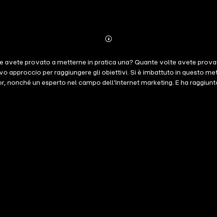
Abonnieren
Mehr
Details
e avete provato a metterne in pratica una? Quante volte avete provato
uovo approccio per raggiungere gli obiettivi. Si è imbattuto in questo
 factor, nonché un esperto nel campo dell'Internet marketing. E ha ragg
w Len, maestro del metodo Ho'oponopono, che a sua volta ha appreso 
novativo trattato in questo audiolibro vi aiuterà a ... trasformare la v
interiore;risolvere i problemi economici e trovare la strada per un fut
 la vostra vita.