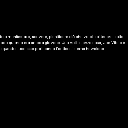
 a manifestare, scrivere, pianificare ciò che volete ottenere e alla
 metodo quando era ancora giovane. Una volta senza casa, Joe Vitale è
iunto questo successo praticando l'antico sistema hawaiano
la tecnica dal Ka'huna Lapa'au (dal termine hawaiano medico
ostra vita senza mettere in atto tecniche inefficaci del
uro prospero;migliorare la salute mentale e fisica. Cambiando il