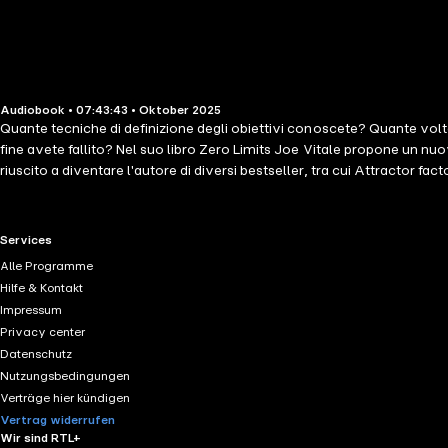
Audiobook • 07:43:43 • Oktober 2025
Quante tecniche di definizione degli obiettivi conoscete? Quante volt
fine avete fallito? Nel suo libro Zero Limits Joe Vitale propone un n
riuscito a diventare l'autore di diversi bestseller, tra cui Attractor
Ho'oponopono, al quale è stato introdotto dal dottor Ihaleakala He
particolarmente esperto in erboristeria) Mornah Simeona. L'approccio in
passato;trovare equilibrio nella vostra vita emotiva e trovare la pace 
RTL+ useful links.
Services
vostro approccio alla risoluzione dei problemi, potete anche cambiare
Alle Programme
Hilfe & Kontakt
Impressum
Privacy center
Datenschutz
Nutzungsbedingungen
Verträge hier kündigen
Vertrag widerrufen
Wir sind RTL+