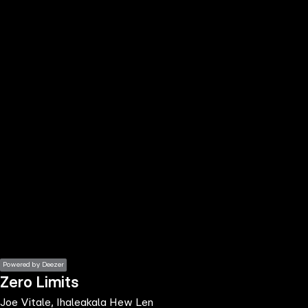
the
h page
 main
nt
the
ibility
ment
Powered by Deezer
Zero Limits
Joe Vitale, Ihaleakala Hew Len