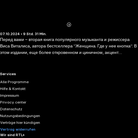
Abonnieren
Mehr
07.10.2024 • 9 Std. 31 Min.
Details
Перед вами – вторая книга популярного музыканта и режиссера
Виса Виталиса, автора бестселлера "Женщина. Где у нее кнопка". В
этом издании, еще более откровенном и циничном, акцент
смещается в сторону практических вопросов общения с женщиной.
Кроме того, автор дает немногочисленный, но исчерпывающий
список способов воздействия на мужчин, используемых
RTL+ useful links.
Services
женщинами, а также рассказывает, как их выявить, избежать и даже
Alle Programme
обернуть в свою сторону. Книга категорически не рекомендуется
Hilfe & Kontakt
лицам, не достигшим 18-летнего возраста, женщинам,
Impressum
слабонервным и людям без чувства юмора. Читая эту книгу, вы
Privacy center
целиком и полностью берете на себя ответственность за все
Datenschutz
возможные последствия.
Nutzungsbedingungen
Verträge hier kündigen
Vertrag widerrufen
Wir sind RTL+