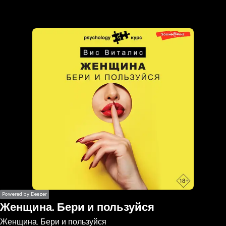
the
h page
 main
nt
the
ibility
ment
Powered by Deezer
Женщина. Бери и пользуйся
Женщина. Бери и пользуйся