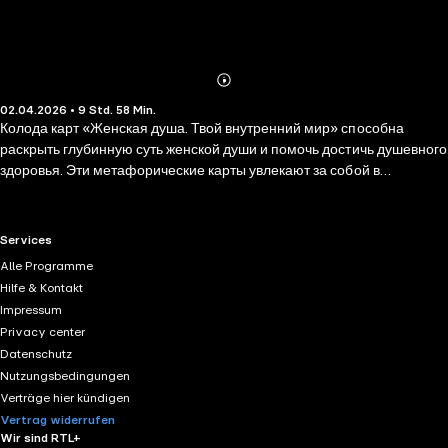
Abonnieren
Mehr
02.04.2026 • 9 Std. 58 Min.
Details
Колода карт «Женская душа. Твой внутренний мир» способна
раскрыть глубинную суть женской души и помочь достичь душевного
здоровья. Эти метафорические карты увлекают за собой в
волшебный внутренний мир женщины, они помогут по-новому
взглянуть на себя, на жизненную ситуацию, которую ты
проживаешь. Работа с картами позволит тебе обрести желанные
RTL+ useful links.
Services
состояния души и внутреннюю гармонию, чтобы создать
Alle Programme
прекрасные отношения с любимым мужчиной, найти счастье,
Hilfe & Kontakt
открыть скрытые ресурсы для самореализации, познать себя через
Impressum
образы. Каждое описание карты сопровождается сказкой — это
Privacy center
истории из нашей реальной жизни, выраженные в виде сказочных
Datenschutz
сюжетов. Автор дает тебе возможность, вдохновляясь волшебными
Nutzungsbedingungen
историями, создать собственную сказку и поменять свою жизнь и
Verträge hier kündigen
реальность.
Vertrag widerrufen
Wir sind RTL+