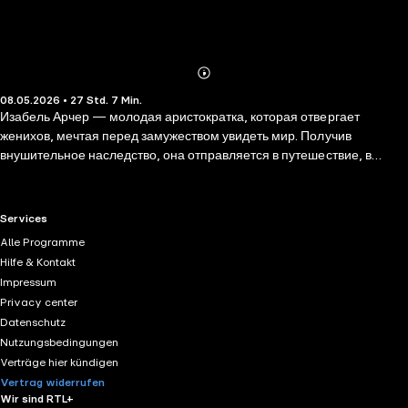
Abonnieren
Mehr
08.05.2026 • 27 Std. 7 Min.
Details
Изабель Арчер — молодая аристократка, которая отвергает
женихов, мечтая перед замужеством увидеть мир. Получив
внушительное наследство, она отправляется в путешествие, в
котором влюбляется в брата своей подруги. Выйдя замуж, Изабель
постепенно понимает, что связала свою жизнь с коварным и
жестоким человеком.
RTL+ useful links.
Services
Alle Programme
Hilfe & Kontakt
Impressum
Privacy center
Datenschutz
Nutzungsbedingungen
Verträge hier kündigen
Vertrag widerrufen
Wir sind RTL+