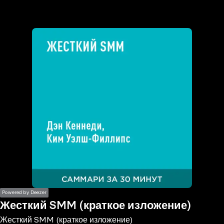
the
h page
 main
nt
the
ibility
ment
Powered by Deezer
Жесткий SMM (краткое изложение)
Жесткий SMM (краткое изложение)