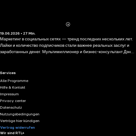
Abonnieren
Mehr
19.06.2026 • 27 Min.
Details
Маркетинг в социальных сетях — тренд последних нескольких лет.
Лайки и количество подписчиков стали важнее реальных заслуг и
заработанных денег. Мультимиллионер и бизнес-консультант Дэн
Кеннеди бросает вызов существующему порядку. Он утверждает,
что 99% людей попусту «сливают» бюджеты, а SMM-гуру
наживаются на доверчивых предпринимателях. В книге «Жесткий
RTL+ useful links.
Services
SMM» Кеннеди с соавтором и специалистом по социальным сетям
Alle Programme
Ким Уэлш-Филлипс рассказывают о том, как разработать
Hilfe & Kontakt
эффективную стратегию продвижения в интернете, на какие
Impressum
показатели нужно обращать внимание, а от каких решений стоит
Privacy center
отказаться. Краткий обзор будет полезен как начинающим, так и
Datenschutz
опытным предпринимателям, которые хотят продвигаться в
Nutzungsbedingungen
социальных сетях и получать реальные результаты.
Verträge hier kündigen
Vertrag widerrufen
Wir sind RTL+