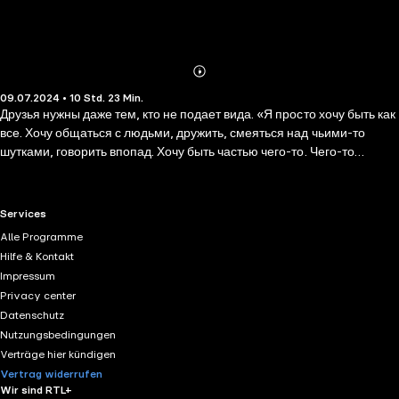
Abonnieren
Mehr
09.07.2024 • 10 Std. 23 Min.
Details
Друзья нужны даже тем, кто не подает вида. «Я просто хочу быть как
все. Хочу общаться с людьми, дружить, смеяться над чьими-то
шутками, говорить впопад. Хочу быть частью чего-то. Чего-то
большего, чем я сам». Необычный ученик в обычной средней школе.
Правила игры известны всем... кроме него. Пронзительная история о
буллинге, аутизме, сложных отношениях со сверстниками и
RTL+ useful links.
Services
родителями, о любви и поиске себя.
Alle Programme
Hilfe & Kontakt
Impressum
Privacy center
Datenschutz
Nutzungsbedingungen
Verträge hier kündigen
Vertrag widerrufen
Wir sind RTL+