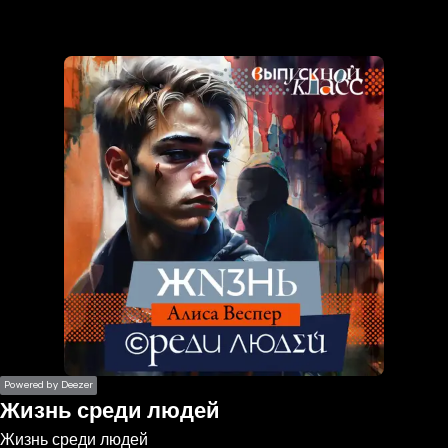
the
h page
 main
nt
the
ibility
ment
Powered by Deezer
Жизнь среди людей
Жизнь среди людей