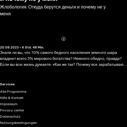
Жлобология. Откуда берутся деньги и почему не у
меня
Abonnieren
Mehr
20.09.2023 • 6 Std. 48 Min.
Details
Знали ли вы, что 70% самого бедного населения земного шара
владеют всего 3% мирового богатства? Немного обидно, правда?
Если вы всю жизнь думаете: «Как же так? Почему все зарабатывают
больше меня? Как им удается сэкономить больше с меньшей
зарплатой?» — то эта книга точно для вас.В «Жлобологии 1.7» вы
найдете массу интересных ответов на вопросы по типу: Почему
RTL+ useful links.
Services
некоторые люди богаты, а некоторые – бедны? Как маскируется
Alle Programme
нынешняя несправедливость? Как устроена чёрная финансовая
Hilfe & Kontakt
дыра и почему она засасывает лучших? На кого учились
Impressum
миллиардеры и зачем? Что тянет на дно среднего человека? Как
Privacy center
стать приёмным сыном клана Сузуки? Благодаря реальным кейсам
Datenschutz
Алексея Маркова вы действительно поймете, как стать богаче, ну
Nutzungsbedingungen
или хотя бы умнее.