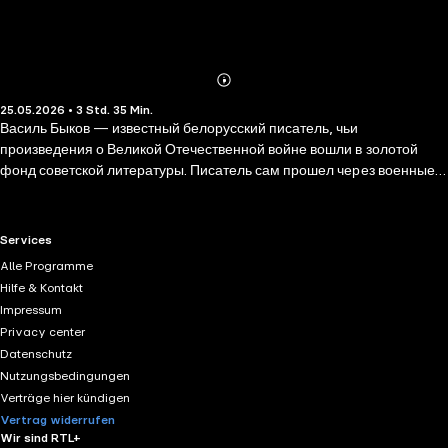
Abonnieren
Mehr
25.05.2026 • 3 Std. 35 Min.
Details
Василь Быков — известный белорусский писатель, чьи
произведения о Великой Отечественной войне вошли в золотой
фонд советской литературы. Писатель сам прошел через военные
испытания и некоторое время даже считался погибшим. Василь
Быков писал не только о героизме и крупных битвах, но и о страхах и
сомнениях рядовых бойцов, о стремлении сохранить в себе
RTL+ useful links.
Services
человечность. В повести «Журавлиный крик» показана история
Alle Programme
шести красноармейцев, которые осенью 1941 года в течение суток
Hilfe & Kontakt
защищали железнодорожный переезд. Произведение входит в
Impressum
программу внеклассного чтения для основного образования,
Privacy center
воспитывает патриотизм и любовь к Родине.
Datenschutz
Nutzungsbedingungen
Verträge hier kündigen
Vertrag widerrufen
Wir sind RTL+