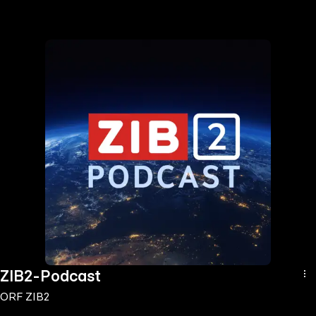
the
h page
 main
nt
the
ibility
ment
ZIB2-Podcast
ORF ZIB2