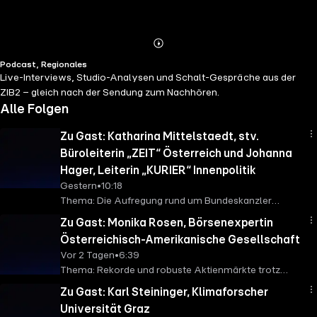
Abspielen
Mehr
Podcast, Regionales
Details
Live-Interviews, Studio-Analysen und Schalt-Gespräche aus der
ZIB2 – gleich nach der Sendung zum Nachhören.
Alle Folgen
Zu Gast: Katharina Mittelstaedt, stv.
Büroleiterin „ZEIT“ Österreich und Johanna
Hager, Leiterin „KURIER“ Innenpolitik
Gestern
•
10:18
Thema: Die Aufregung rund um Bundeskanzler
Christian Stockers Aussage zur Kinderbetreuung
Zu Gast: Monika Rosen, Börsenexpertin
Österreichisch-Amerikanische Gesellschaft
Vor 2 Tagen
•
6:39
Thema: Rekorde und robuste Aktienmärkte trotz
unsicherer Weltlage
Zu Gast: Karl Steininger, Klimaforscher
Universität Graz