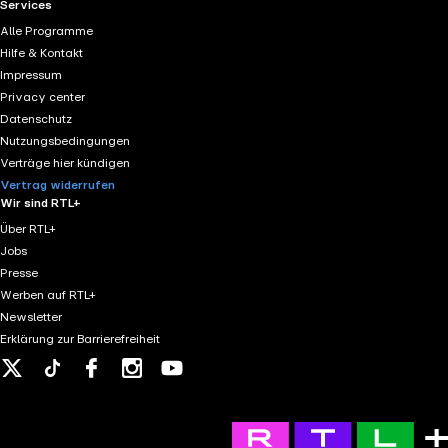
RTL+ useful links.
Services
Alle Programme
Hilfe & Kontakt
Impressum
Privacy center
Datenschutz
Nutzungsbedingungen
Verträge hier kündigen
Vertrag widerrufen
Wir sind RTL+
Über RTL+
Jobs
Presse
Werben auf RTL+
Newsletter
Erklärung zur Barrierefreiheit
X
Tiktok
Facebook
Instagram
Youtube