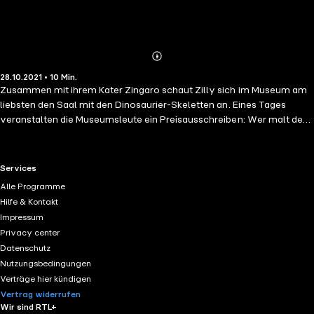
Abonnieren
Mehr
28.10.2021 • 10 Min.
Details
Zusammen mit ihrem Kater Zingaro schaut Zilly sich im Museum am
liebsten den Saal mit den Dinosaurier-Skeletten an. Eines Tages
veranstalten die Museumsleute ein Preisausschreiben: Wer malt den
Dinosaurier, der am echtesten aussieht? Kurzentschlossen begibt
sich die unternehmungslustige Zilly auf Feldforschung. Sie schwenkt
ihren Zauberstab - und plötzlich steht der entsetzte Zingaro Auge in
RTL+ useful links.
Services
Auge einem riesigen, echten Dinosaurier gegenüber. Mit vier weiteren
Alle Programme
Geschichten von Zilly und Zingaro!
Hilfe & Kontakt
Impressum
Privacy center
Datenschutz
Nutzungsbedingungen
Verträge hier kündigen
Vertrag widerrufen
Wir sind RTL+