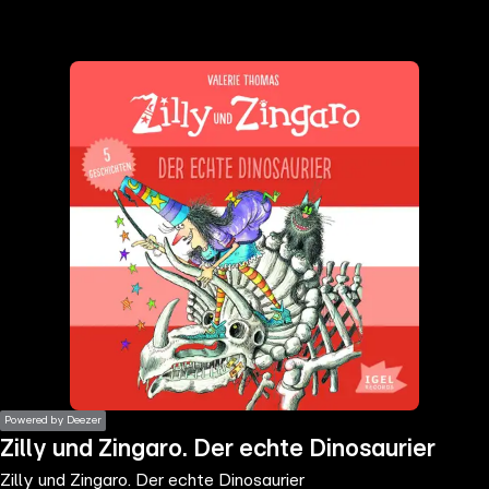
the
h page
 main
nt
the
ibility
ment
Powered by Deezer
Zilly und Zingaro. Der echte Dinosaurier
Zilly und Zingaro. Der echte Dinosaurier