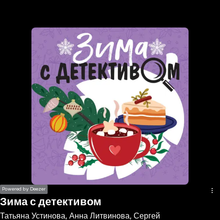
the
h page
 main
nt
the
ibility
ment
Powered by Deezer
Зима с детективом
Татьяна Устинова, Анна Литвинова, Сергей