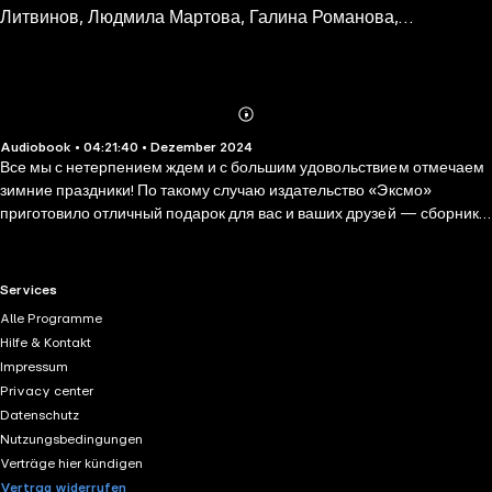
Литвинов, Людмила Мартова, Галина Романова,
Марина Крамер, Елена Логунова
Abonnieren
Mehr
Audiobook • 04:21:40 • Dezember 2024
Details
Все мы с нетерпением ждем и с большим удовольствием отмечаем
зимние праздники! По такому случаю издательство «Эксмо»
приготовило отличный подарок для вас и ваших друзей — сборник
«Зима с детективом», куда вошли лучшие остросюжетные рассказы
любимых авторов. Их чудесные истории так уютно читать, сидя в
кресле с чашечкой чая и шоколадкой! Татьяна Устинова, Анна и
RTL+ useful links.
Services
Сергей Литвиновы, Галина Романова и другие известные писатели
Alle Programme
подарят вам море волнующих и позитивных зимних впечатлений!
Hilfe & Kontakt
Сборник детективных рассказов топовых авторов женской
Impressum
остросюжетной литературы «Зима с детективом» подготовлен
Privacy center
специально к зимнему сезону. У вас есть прекрасная возможность
Datenschutz
познакомиться с творчеством сразу нескольких писателей и,
Nutzungsbedingungen
возможно, открыть для себя новую звезду!
Verträge hier kündigen
Vertrag widerrufen