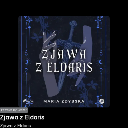
the
h page
 main
nt
the
ibility
ment
Powered by Deezer
Zjawa z Eldaris
Zjawa z Eldaris