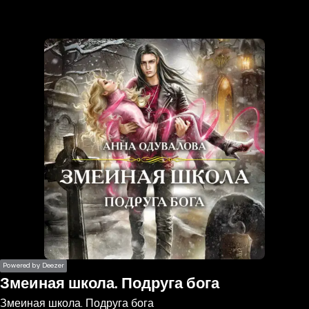
the
h page
 main
nt
the
ibility
ment
Powered by Deezer
Змеиная школа. Подруга бога
Змеиная школа. Подруга бога