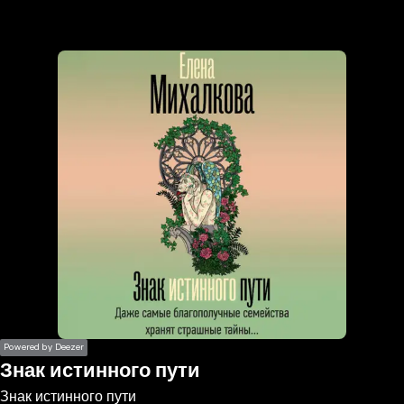
the
h page
 main
nt
the
ibility
ment
Powered by Deezer
Знак истинного пути
Знак истинного пути