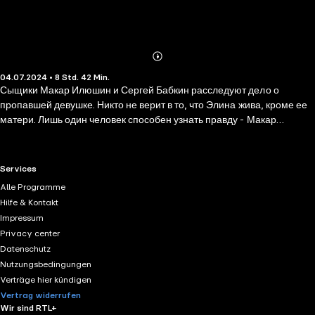
Abonnieren
Mehr
04.07.2024 • 8 Std. 42 Min.
Details
Сыщики Макар Илюшин и Сергей Бабкин расследуют дело о
пропавшей девушке. Никто не верит в то, что Элина жива, кроме ее
матери. Лишь один человек способен узнать правду - Макар
Илюшин. Что случилось с Элиной Гольц? Как далеко заведет
детективов их расследование? И что за страшные тайны
обнаружатся в благополучном семействе Евгении Гольц?
RTL+ useful links.
Services
Alle Programme
Hilfe & Kontakt
Impressum
Privacy center
Datenschutz
Nutzungsbedingungen
Verträge hier kündigen
Vertrag widerrufen
Wir sind RTL+