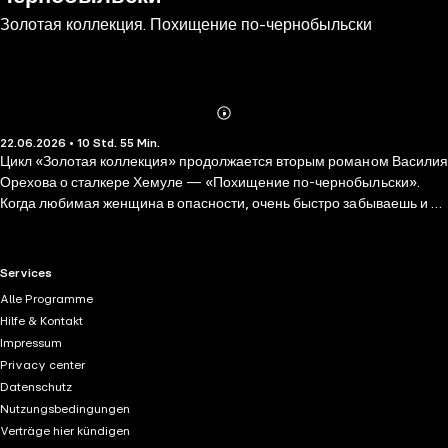
Золотая коллекция. Похищение по-чернобыльски
Abonnieren
Mehr
22.06.2026 • 10 Std. 55 Min.
Details
Цикл «Золотая коллекция» продолжается вторым романом Василия
Орехова о сталкере Хемуле — «Похищение по-чернобыльски».
Когда любимая женщина в опасности, очень быстро забываешь и о
мутантах, и об аномалиях, и о своих обещаниях никогда не
возвращаться в Зону отчуждения. Зараженные земли по-прежнему
несут угрозу каждому, кто посмеет пересечь Периметр, но у Хемуля
RTL+ useful links.
Services
нет другого выбора: его путь лежит в самый эпицентр катастрофы, к
Alle Programme
Четвертому энергоблоку ЧАЭС. А оттуда, как говорил один
Hilfe & Kontakt
мультяшный страус, еще никто не возвращался.
Impressum
Privacy center
Datenschutz
Nutzungsbedingungen
Verträge hier kündigen