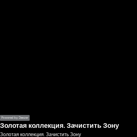
the
h page
 main
nt
the
ibility
ment
Powered by Deezer
Золотая коллекция. Зачистить Зону
Золотая коллекция. Зачистить Зону