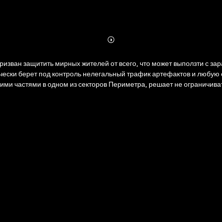
Abonnieren
Mehr
Details
изван защитить мирных жителей от всего, что может выползти с за
ически берет под контроль нелегальный трафик артефактов и любую 
ми частями в одном из секторов Периметра, решает не ограничива
тем живет своей жизнью, и вольный бродяга Мунлайт, занятый спасением
обозримом будущем.