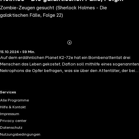
Zombie-Zeugen gesucht (Sherlock Holmes - Die
22)
galaktischen Fälle, Folge 22)
Abonnieren
Mehr
15.10.2024 • 59 Min.
Details
Auf dem erdähnlichen Planet K2-72e hat ein Bombenattentat drei
Menschen das Leben gekostet. Daflon soll mithilfe eines sogenannten
Nekrophons die Opfer befragen, was sie über den Attentäter, der bei
der Detonation ebenfalls ums Leben kam, wissen. Sherlock Holmes &
Dr. Watson können ihn dabei tatkräftig unterstützen.
RTL+ useful links.
Services
Alle Programme
Hilfe & Kontakt
Impressum
Privacy center
Datenschutz
Nutzungsbedingungen