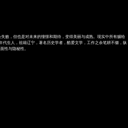
会失败，但也是对未来的憧憬和期待，变得美丽与成熟。现实中所有赐给
0年代生人，祖籍辽宁，著名历史学者，酷爱文学，工作之余笔耕不缀，纵
多面性与隐秘性。