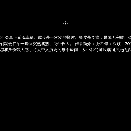
Abonnieren
Mehr
Details
就不会真正感激幸福。成长是一次次的蜕皮。蜕皮是剧痛，是体无完肤。
们就会在某一瞬间突然成熟、突然长大。 作者简介： 孙郡锴：汉族，7
场感和身份带入感，将人带入历史的每个瞬间，从中我们可以读到历史的