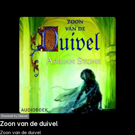
the
h page
 main
nt
the
ibility
ment
Powered by Deezer
Zoon van de duivel
Zoon van de duivel