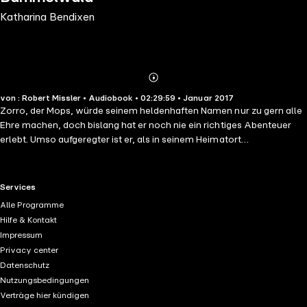
Katharina Bendixen
Abonnieren
Mehr
von : Robert Missler • Audiobook • 02:29:59 • Januar 2017
Details
Zorro, der Mops, würde seinem heldenhaften Namen nur zu gern alle
Ehre machen, doch bislang hat er noch nie ein richtiges Abenteuer
erlebt. Umso aufgeregter ist er, als in seinem Heimatort
Bummelhausen gleich mehrere Diebstähle für Unruhe unter den
tierischen Bewohnern sorgen. Sofort macht sich Zorro mit
Unterstützung seiner erfinderischen Freundin Hamsterine auf die
RTL+ useful links.
Services
Suche nach dem Dieb. Die Spuren führen tief in den düsteren
Alle Programme
Bammelwald, wo ein vielköpfiges Ungeheuer sein Unwesen treibt.
Hilfe & Kontakt
Ganz schön unheimlich, aber ein echter Mops kennt keine Angst!
Impressum
Privacy center
Datenschutz
Nutzungsbedingungen
Verträge hier kündigen