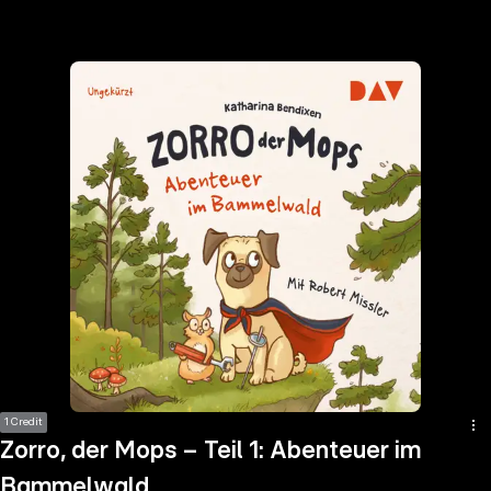
the
h page
 main
nt
the
ibility
ment
1 Credit
Zorro, der Mops – Teil 1: Abenteuer im
Bammelwald