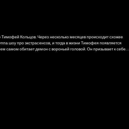
р Тимофей Кольцов. Через несколько месяцев происходит схожее
руппа шоу про экстрасенсов, и тогда в жизни Тимофея появляется
нем самом обитает демон с вороньей головой. Он призывает к себе
единяются, образуя интригующий дуэт, где она отвечает за
снимых событиях. Только так можно понять их подоплеку и