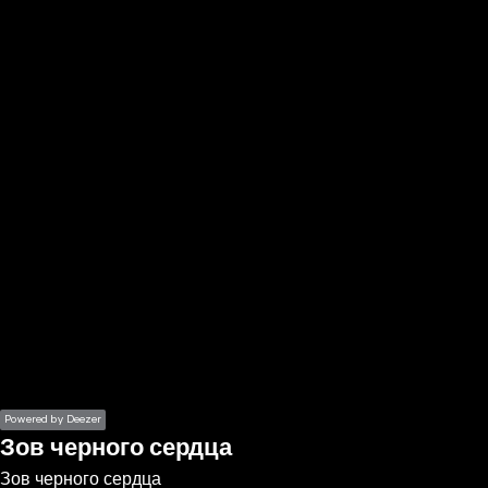
the
h page
 main
nt
the
ibility
ment
Powered by Deezer
Зов черного сердца
Зов черного сердца