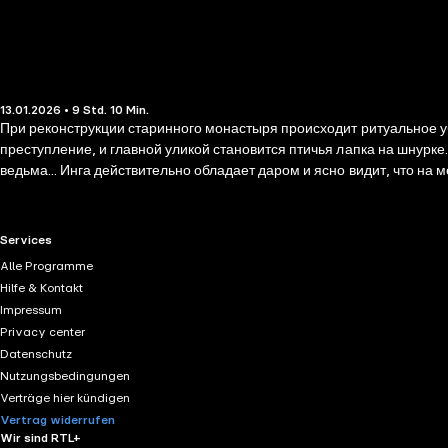
13.01.2026 • 9 Std. 10 Min.
При реконструкции старинного монастыря происходит ритуальное у
преступление, и главной уликой становится птичья лапка на шнурке
ведьма... Инга действительно обладает даром и ясно видит, что на
экстрасенсов, и их приносят в жертву. Инга должна стать следующ
мистическую сторону дела, а он — за материальную. Прошлое тесн
предотвратить возвращение кошмара...
RTL+ useful links.
Services
Alle Programme
Hilfe & Kontakt
Impressum
Privacy center
Datenschutz
Nutzungsbedingungen
Verträge hier kündigen
Vertrag widerrufen
Wir sind RTL+