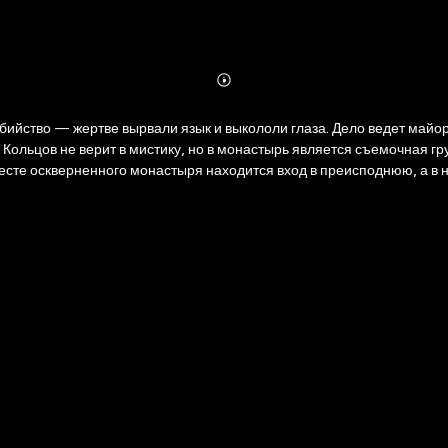
Abonnieren
Mehr
Details
бийство — жертве вырвали язык и выкололи глаза. Дело ведет майо
. Кольцов не верит в мистику, но в монастырь является съемочная г
 месте оскверненного монастыря находится вход в преисподнюю, а в 
ей… В мистических триллерах Александра Белова ведьма и сыщик объ
о связано с настоящим, воскрешая воспоминания о пугающих необъя