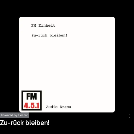
the
h page
 main
nt
the
ibility
ment
Powered by Deezer
Zu-rück bleiben!