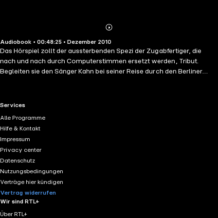
Abonnieren
Mehr
Audiobook • 00:48:25 • Dezember 2010
Details
Das Hörspiel zollt der aussterbenden Spezi der Zugabfertiger, die
nach und nach durch Computerstimmen ersetzt werden, Tribut.
Begleiten sie den Sänger Kahn bei seiner Reise durch den Berliner
Untergrund.
RTL+ useful links.
Services
Alle Programme
Hilfe & Kontakt
Impressum
Privacy center
Datenschutz
Nutzungsbedingungen
Verträge hier kündigen
Vertrag widerrufen
Wir sind RTL+
Über RTL+