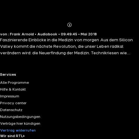
Abonnieren
Mehr
von : Frank Arnold • Audiobook • 09:49:45 • Mai 2018
Details
Faszinierende Einblicke in die Medizin von morgen Aus dem Silicon
Valley kommt die nächste Revolution, die unser Leben radikal
verändern wird: die Neuerfindung der Medizin. Technikriesen wie
Google und Microsoft aber auch unzählige Start-ups entwickeln eine
datenbasierte, digitale Computer-Medizin, die perfekt auf den
einzelnen Patienten zugeschnitten ist und unseren Umgang mit
RTL+ useful links.
Services
Krankheiten radikal verändern wird. Spektakuläre neue Therapien und
Alle Programme
hochwirksame Medikamente sollen uns ein gesünderes, deutlich
Hilfe & Kontakt
längeres Leben bescheren. Thomas Schulz verfügt über exklusive
Impressum
Einblicke in die geheimen Forschungslabors der Gesundheitsbranche.
Privacy center
Er zeigt, welche neuen Therapien demnächst verfügbar sein werden
Datenschutz
– und sagt, wie sich Ärzte und Patienten, Gesunde und Kranke auf die
Nutzungsbedingungen
Zukunft der Medizin vorbereiten sollten.
Verträge hier kündigen
Vertrag widerrufen
Wir sind RTL+