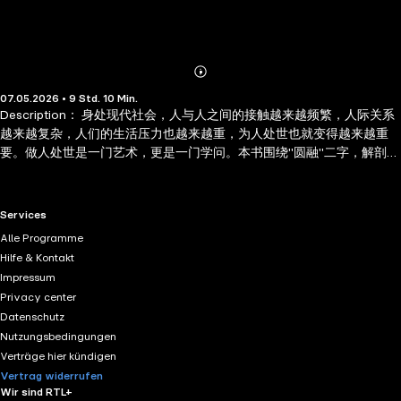
Abonnieren
Mehr
07.05.2026 • 9 Std. 10 Min.
Details
Description： 身处现代社会，人与人之间的接触越来越频繁，人际关系
越来越复杂，人们的生活压力也越来越重，为人处世也就变得越来越重
要。做人处世是一门艺术，更是一门学问。本书围绕"圆融"二字，解剖分
析归纳总结如何圆融做人。书中内容涉及古今中外，试图用最经典的实
例解析圆融的哲学和处世的妙方。透过现象抓本质，给人以理性的启
迪。 Author Biography： 陈泰先是一位高产的大众实用类书籍编著者，
RTL+ useful links.
Services
作品覆盖理财投资、处世技巧、两性修养、育儿健康、传统文化等多个
Alle Programme
热门领域。陈泰先的创作几乎涵盖了普通读者日常自我提升、生活实用
Hilfe & Kontakt
的各类热门题材。在理财投资领域，著有《巴菲特最有价值的 8 条投资
Impressum
商律》《理财有道投资有招》，为读者梳理实用的投资思路；处世与口
Privacy center
才方面，《长得漂亮不如说得漂亮》《说话你不能不小心》《做人办事
Datenschutz
多琢磨》等书籍，聚焦沟通技巧和办事逻辑，适配职场与日常人际场
Nutzungsbedingungen
景。
Verträge hier kündigen
Vertrag widerrufen
Wir sind RTL+