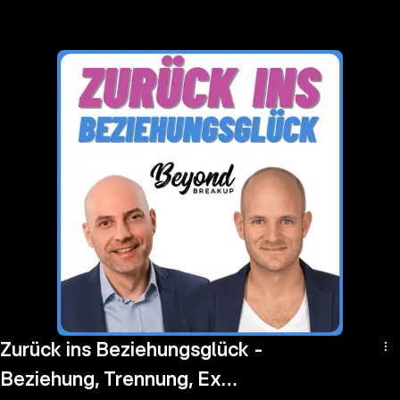
the
h page
 main
nt
the
ibility
ment
Zurück ins Beziehungsglück -
Beziehung, Trennung, Ex