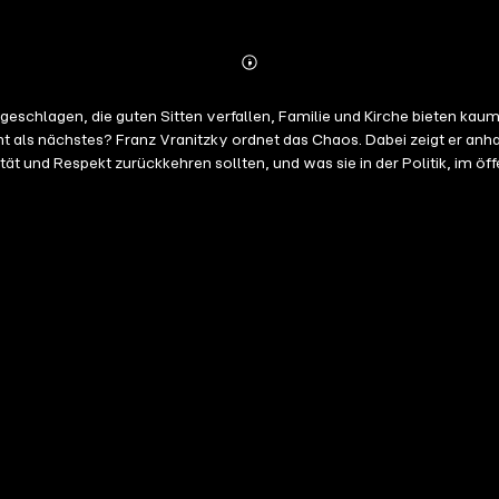
Abonnieren
Mehr
Details
ngeschlagen, die guten Sitten verfallen, Familie und Kirche bieten kau
als nächstes? Franz Vranitzky ordnet das Chaos. Dabei zeigt er anh
ität und Respekt zurückkehren sollten, und was sie in der Politik, im ö