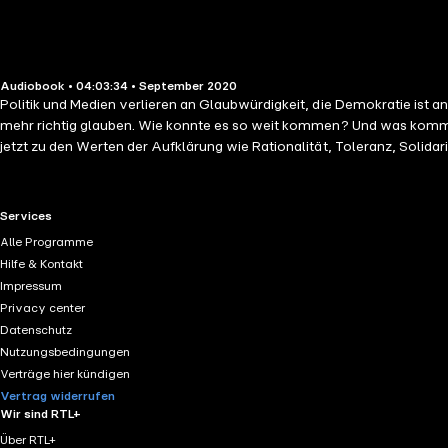
Audiobook • 04:03:34 • September 2020
Politik und Medien verlieren an Glaubwürdigkeit, die Demokratie ist a
mehr richtig glauben. Wie konnte es so weit kommen? Und was kommt 
jetzt zu den Werten der Aufklärung wie Rationalität, Toleranz, Solidar
RTL+ useful links.
Services
Alle Programme
Hilfe & Kontakt
Impressum
Privacy center
Datenschutz
Nutzungsbedingungen
Verträge hier kündigen
Vertrag widerrufen
Wir sind RTL+
Über RTL+