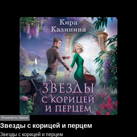
the
h page
 main
nt
the
ibility
ment
Powered by Deezer
Звезды с корицей и перцем
Звезды с корицей и перцем