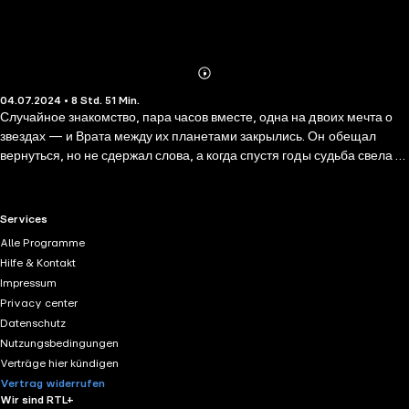
Abonnieren
Mehr
04.07.2024 • 8 Std. 51 Min.
Details
Случайное знакомство, пара часов вместе, одна на двоих мечта о
звездах — и Врата между их планетами закрылись. Он обещал
вернуться, но не сдержал слова, а когда спустя годы судьба свела их
вновь, просто не узнал ее. И все же не смог пройти мимо. Она для
него тайна, которую хочется разгадать, крепость, которую нужно
покорить. Он для нее — заноза в раненом сердце, которую не
RTL+ useful links.
Services
выдернуть, и препятствие на пути к цели, которое не обойти. Потому
Alle Programme
что старые чувства не остыли. Но она больше не девочка, готовая
Hilfe & Kontakt
забыть себя ради любви, в то время как он намерен добиться ее во
Impressum
что бы то ни стало… Кто сдастся первым?
Privacy center
Datenschutz
Nutzungsbedingungen
Verträge hier kündigen
Vertrag widerrufen
Wir sind RTL+