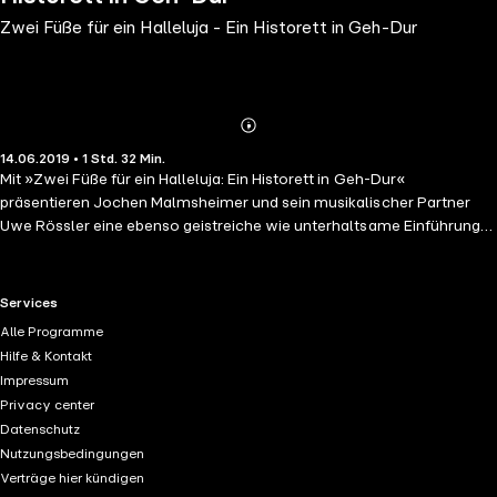
Zwei Füße für ein Halleluja - Ein Historett in Geh-Dur
Abonnieren
Mehr
14.06.2019 • 1 Std. 32 Min.
Details
Mit »Zwei Füße für ein Halleluja: Ein Historett in Geh-Dur«
präsentieren Jochen Malmsheimer und sein musikalischer Partner
Uwe Rössler eine ebenso geistreiche wie unterhaltsame Einführung
ins Canossa-Thema. Wesentlichen Fragen des Canossa-Gangs wird
nachgegangen: Wie weit kann man gehen? Und vor allem: warum
nach Italien, und dann noch zu Fuß? Was zieht man eigentlich so an,
RTL+ useful links.
Services
wenn man den Papst trifft? Was sind die wahren Gründe für den
Alle Programme
groben Unfug, ein variationsloses Gefiepe und Gehupe
Hilfe & Kontakt
mittelalterliche Musik zu nennen? Und vor allem: Was macht den
Impressum
Beruf des Königs so derart anziehend, wenn einem die Sachsen und
Privacy center
der Papst gleichermaßen das Leben zur Hölle machen? Mit
Datenschutz
wallendem Haupthaar und markiger Stimme haucht Jochen
Nutzungsbedingungen
Malmsheimer dem alten Salierherrscher neues Leben ein. Uwe
Verträge hier kündigen
Rössler untermalt den höchst vergnüglichen Ausflug in Alltag und