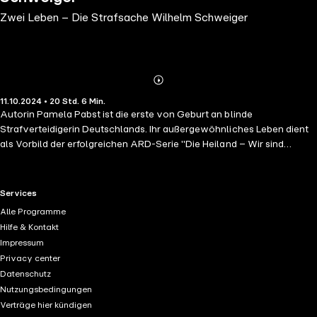
Zwei Leben – Die Strafsache Wilhelm Schweiger
Abonnieren
Mehr
11.10.2024 • 20 Std. 6 Min.
Details
Autorin Pamela Pabst ist die erste von Geburt an blinde
Strafverteidigerin Deutschlands. Ihr außergewöhnliches Leben dient
als Vorbild der erfolgreichen ARD-Serie "Die Heiland – Wir sind
Anwalt", die jedes Mal Millionen Menschen sehen. Sie steht in engem
Kontakt mit der Hauptdarstellerin und fungiert als Fachberaterin für
das Drehbuchteam. Die Berlinerin lebt ihren Traumberuf als
RTL+ useful links.
Services
Strafverteidigerin jeden Tag. Doch ihr großer Herzenswunsch blieb
Alle Programme
lange unerfüllt: die Veröffentlichung ihres eigenen Romans "Zwei
Hilfe & Kontakt
Leben – Die Strafsache Wilhelm Schweiger". An einem Dienstag im
Impressum
Frühjahr in Berlin ist Pamela Pabst zu Besuch im Haus des Rundfunks
Privacy center
bei Moderator Ingo Hoppe .Sie erzählt von ihrem Traum und beide
Datenschutz
beschließen, Pamelas Buch jetzt in die Welt zu bringen. Nach vielen
Nutzungsbedingungen
Jahren des Wartens ist es nun soweit. Ihr Roman um den Anwalt
Verträge hier kündigen
Wilhelm Friedrich Schweiger erscheint erstmals als Hörbuch, gelesen