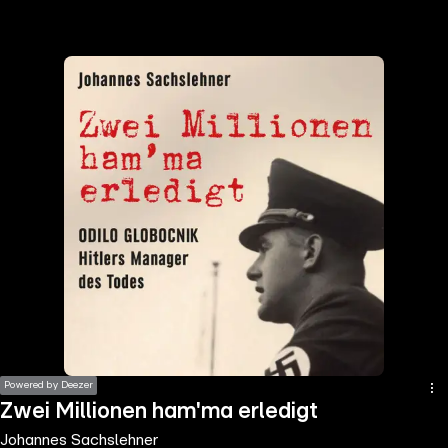
the
h page
 main
nt
the
ibility
ment
Powered by Deezer
Zwei Millionen ham'ma erledigt
Johannes Sachslehner