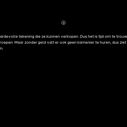
Abonnieren
Mehr
Details
evolle tekening die ze kunnen verkopen. Dus het is tijd om te trou
geroepen. Maar zonder geld valt er ook geen kamenier te huren, dus zi
m.