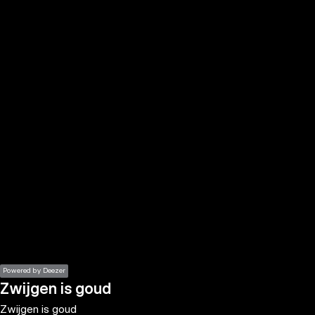
the
h page
 main
nt
the
ibility
ment
Powered by Deezer
Zwijgen is goud
Zwijgen is goud