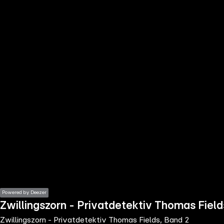
the
h page
 main
nt
the
ibility
ment
Powered by Deezer
Zwillingszorn - Privatdetektiv Thomas Field
Zwillingszorn - Privatdetektiv Thomas Fields, Band 2