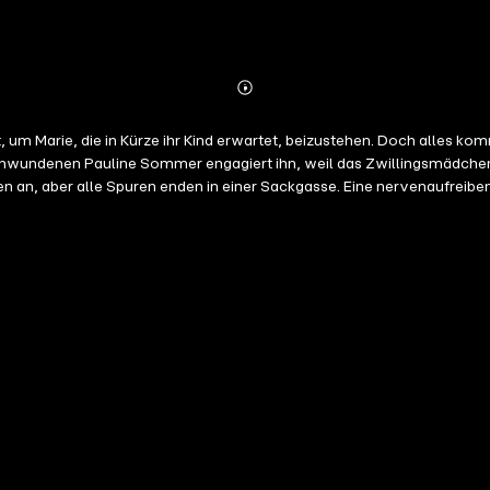
Abonnieren
Mehr
Details
 Marie, die in Kürze ihr Kind erwartet, beizustehen. Doch alles komm
hwundenen Pauline Sommer engagiert ihn, weil das Zwillingsmädchen 
n an, aber alle Spuren enden in einer Sackgasse. Eine nervenaufreibend