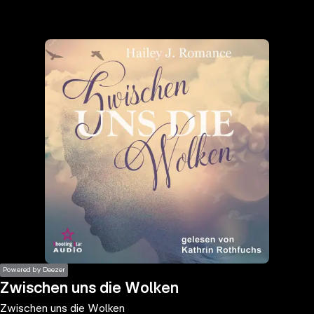
the
h page
 main
nt
the
ibility
ment
Powered by Deezer
Zwischen uns die Wolken
Zwischen uns die Wolken