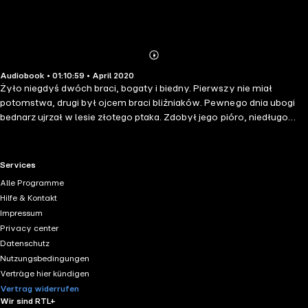
Abonnieren
Mehr
Audiobook • 01:10:59 • April 2020
Details
Żyło niegdyś dwóch braci, bogaty i biedny. Pierwszy nie miał
potomstwa, drugi był ojcem braci bliźniaków. Pewnego dnia ubogi
bednarz ujrzał w lesie złotego ptaka. Zdobył jego pióro, niedługo
potem jajko i oddał je bogatemu bratu w zamian za złoto. Żona
bednarza przeczuwała, że polowanie na ptaka może się źle
skończyć. Mąż jednak nie słuchał jej rad, zaślepiony żądzą zysku.
RTL+ useful links.
Services
Wkrótce doszło do tragedii w wyniku której chłopcy stracili
Alle Programme
rodziców. W baśni, obok tytułowego smoka, pojawiają się mówiące
Hilfe & Kontakt
zwierzęta, okrutna wiedźma i królewskie córki. Baśnie Braci Grimm to
Impressum
opowieści oparte na podaniach i wierzeniach ludowych. Autorzy
Privacy center
zapraszają do niezwykłej rzeczywistości, w której sacrum
Datenschutz
swobodnie przenika się z profanum, a dobro zawsze triumfuje.
Nutzungsbedingungen
Verträge hier kündigen
Vertrag widerrufen
Wir sind RTL+