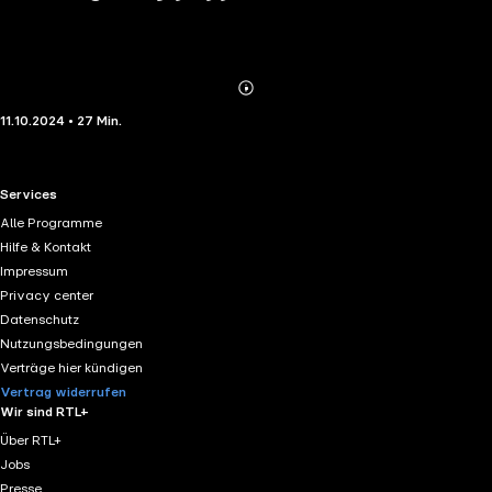
Abonnieren
Mehr
11.10.2024 • 27 Min.
Details
RTL+ useful links.
Services
Alle Programme
Hilfe & Kontakt
Impressum
Privacy center
Datenschutz
Nutzungsbedingungen
Verträge hier kündigen
Vertrag widerrufen
Wir sind RTL+
Über RTL+
Jobs
Presse