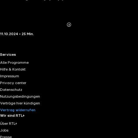
Abonnieren
Mehr
11.10.2024 • 25 Min.
Details
RTL+ useful links.
Services
Alle Programme
Hilfe & Kontakt
Impressum
Privacy center
Datenschutz
Nutzungsbedingungen
Verträge hier kündigen
Vertrag widerrufen
Wir sind RTL+
Über RTL+
Jobs
Presse