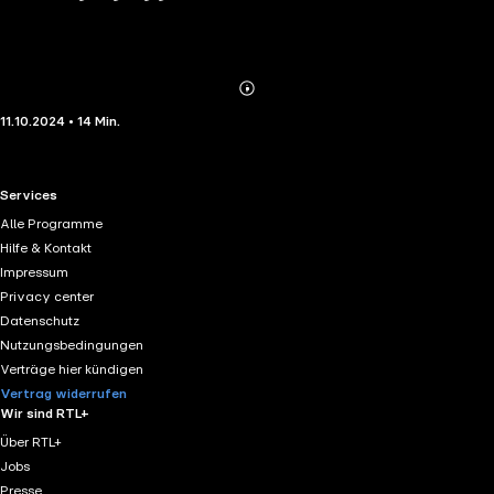
Abonnieren
Mehr
11.10.2024 • 14 Min.
Details
RTL+ useful links.
Services
Alle Programme
Hilfe & Kontakt
Impressum
Privacy center
Datenschutz
Nutzungsbedingungen
Verträge hier kündigen
Vertrag widerrufen
Wir sind RTL+
Über RTL+
Jobs
Presse