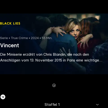
the
h page
 main
nt
the
Serie • True Crime • 2024 • 55 Min.
ibility
Vincent
ment
Die Miniserie erzählt von Chris Blandin, die nach den
Anschlägen vom 13. November 2015 in Paris eine wichtige
Rolle in einer Überlebendengemeinschaft einnimmt. Doch
Ungereimtheiten in ihrer Geschichte wecken Zweifel bei den
Abonnieren
wahren Opfern.
Mehr
Details
Staffel 1