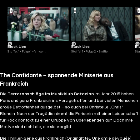
Black Lies
Black Lies
Bl
Staffel 1 • Folge 1 • Vincent
Staffel 1 • Folge 2 • Émilie
Sta
The Confidante – spannende Miniserie aus
Frankreich
Die
Terroranschläge im Musikklub Bataclan
im Jahr 2015 haben
Paris und ganz Frankreich ins Herz getroffen und bei vielen Menschen
große Betroffenheit ausgelöst – so auch bei Christelle „Chris“
Blandin. Nach der Tragödie nimmt die Pariserin mit einer Leidenschaft
für Rock Kontakt zu einer Gruppe von Überlebenden auf. Doch ihre
Motive sind nicht die, die sie vorgibt.
Die Thriller-Serie aus Frankreich (Originaltitel: Une amie dévouée)