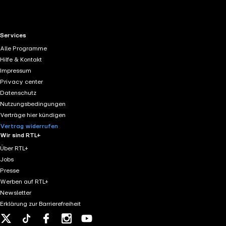
RTL+ useful links.
Services
Alle Programme
Hilfe & Kontakt
Impressum
Privacy center
Datenschutz
Nutzungsbedingungen
Verträge hier kündigen
Vertrag widerrufen
Wir sind RTL+
Über RTL+
Jobs
Presse
Werben auf RTL+
Newsletter
Erklärung zur Barrierefreiheit
X
Tiktok
Facebook
Instagram
Youtube