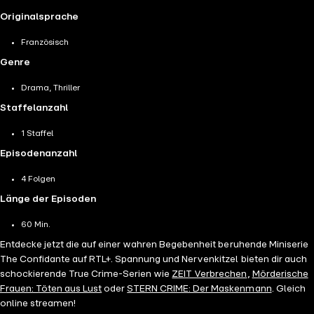
Originalsprache
Französisch
Genre
Drama, Thriller
Staffelanzahl
1 Staffel
Episodenanzahl
4 Folgen
Länge der Episoden
60 Min.
Entdecke jetzt die auf einer wahren Begebenheit beruhende Miniserie
The Confidante auf RTL+. Spannung und Nervenkitzel bieten dir auch
schockierende True Crime-Serien wie
ZEIT Verbrechen
,
Mörderische
Frauen: Töten aus Lust
oder
STERN CRIME: Der Maskenmann
. Gleich
online streamen!