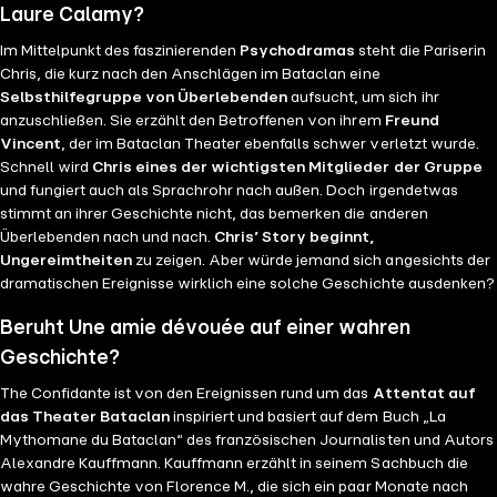
Laure Calamy?
Im Mittelpunkt des faszinierenden
Psychodramas
steht die Pariserin
Chris, die kurz nach den Anschlägen im Bataclan eine
Selbsthilfegruppe von Überlebenden
aufsucht, um sich ihr
anzuschließen. Sie erzählt den Betroffenen von ihrem
Freund
Vincent
, der im Bataclan Theater ebenfalls schwer verletzt wurde.
Schnell wird
Chris eines der wichtigsten Mitglieder der Gruppe
und fungiert auch als Sprachrohr nach außen. Doch irgendetwas
stimmt an ihrer Geschichte nicht, das bemerken die anderen
Überlebenden nach und nach.
Chris’ Story beginnt,
Ungereimtheiten
zu zeigen. Aber würde jemand sich angesichts der
dramatischen Ereignisse wirklich eine solche Geschichte ausdenken?
Beruht Une amie dévouée auf einer wahren
Geschichte?
The Confidante ist von den Ereignissen rund um das
Attentat auf
das Theater Bataclan
inspiriert und basiert auf dem Buch „La
Mythomane du Bataclan“ des französischen Journalisten und Autors
Alexandre Kauffmann. Kauffmann erzählt in seinem Sachbuch die
wahre Geschichte von Florence M., die sich ein paar Monate nach