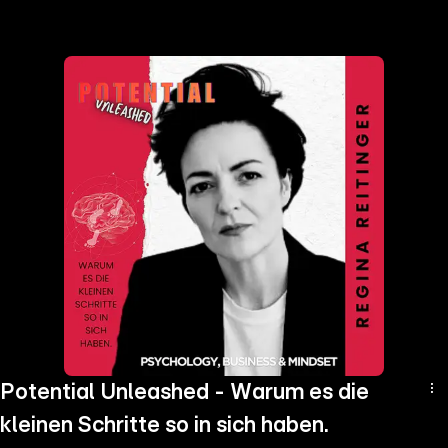
the
h page
 main
nt
the
ibility
ment
Potential Unleashed - Warum es die
kleinen Schritte so in sich haben.