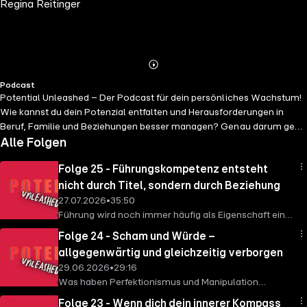
Regina Reitinger
Abspielen
Mehr
Podcast
Details
Potential Unleashed – Der Podcast für dein persönliches Wachstum!
Wie kannst du dein Potenzial entfalten und Herausforderungen in
Beruf, Familie und Beziehungen besser managen? Genau darum geht
es in diesem Podcast. Regina Reitinger, zertifizierte diplomierte
Alle Folgen
Master für hypnosystemisches Coaching & Business Mentoring,
Folge 25 - Führungskompetenz entsteht
nimmt dich mit auf eine spannende Reise durch die psychologischen
Hintergründe des Alltags. In jeder Folge brechen sie komplexe
nicht durch Titel, sondern durch Beziehung
Themen verständlich herunter, teilen persönliche Erfahrungen und
27.07.2026
•
35:50
geben dir wertvolle Impulse für mehr Klarheit, Gelassenheit und
Führung wird noch immer häufig als Eigenschaft einer
Erfolg. Lass dich inspirieren! Jetzt anhören & abonnieren, damit du
einzelnen Person betrachtet: als Stärke,
Folge 24 - Scham und Würde –
keine Episode verpasst! Mehr Infos: ? www.chancenreich-
Durchsetzungsfähigkeit, Charisma oder
allgegenwärtig und gleichzeitig verborgen
reitinger.com
Entscheidungskompetenz. Doch gerade in
29.06.2026
•
29:16
komplexen, projektbasierten Organisationen reicht
Was haben Perfektionismus und Manipulation
dieser Blick nicht mehr aus. Führung entsteht nicht nur
gemeinsam? Mehr als man auf den ersten Blick
in einer Person. Sie entsteht zwischen Menschen: in
Folge 23 - Wenn dich dein innerer Kompass