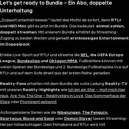
Let’s get ready to Bundle – Ein Abo, doppelte
Unterhaltung
„Doppelt unterhält besser.“ lautet das Motto ab sofort, denn
RTL+
und HBO Max
gibt es jetzt im Bundle. Das bedeutet:
einmal zahlen,
doppelt streamen
. Mit unserem Bundle erhältst du Streaming-
Zugang zu beiden Welten und genießt
erstklassiges Entertainment
im Doppelpack
.
Erlebe Live-Sport auf RTL+ und streame die
NFL
, die UEFA Europa
League,
Bundesliga
und
Oktagon MMA
. Fußballfans können mit
vielen Spielen der Bundesliga und 2. Bundesliga Fußballspiele live auf
RTL+ und auf dem Sofa direkt aus der ersten Reihe genießen.
Reality-Fans
erhalten mit dem Bundle die volle Ladung
Reality-TV
mit unseren
Reality-Highlights
wie
Ich bin ein Star – Holt mich hier
raus
,
Are You The One – Realitystars in Love
,
Das Sommerhaus der
Stars
oder
Prominent getrennt
.
Actiongeladene Serien wie die
Nibelungen
,
The Penguin
,
Spartacus: Blood and Sand
oder
Demon Slayer
lassen Streaming-
Herzen höherschlagen. Dein Filmabend auf RTL+ wird mit