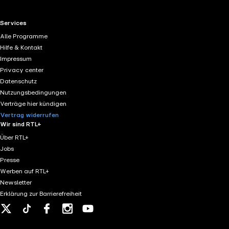
RTL+ useful links.
Services
Alle Programme
Hilfe & Kontakt
Impressum
Privacy center
Datenschutz
Nutzungsbedingungen
Verträge hier kündigen
Vertrag widerrufen
Wir sind RTL+
Über RTL+
Jobs
Presse
Werben auf RTL+
Newsletter
Erklärung zur Barrierefreiheit
X
Tiktok
Facebook
Instagram
Youtube