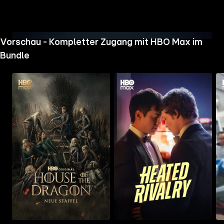
the
Vorschau - Kompletter Zugang mit HBO Max im
h page
 main
Bundle
nt
the
ibility
ment
Mehr
Mehr
Me