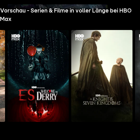
Details
Details
Det
Vorschau - Serien & Filme in voller Länge bei HBO
Max
Mehr
Mehr
Me
Details
Details
Det