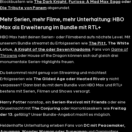
Blockbustern wie
The Dark Knight
,
Furiosa: A Mad Max Saga
oder
Die Tribute von Panem
abgerundet.
Mehr Serien, mehr Filme, mehr Unterhaltung: HBO
Max als Erweiterung im Bundle mit RTL+
HBO Max hebt deinen Serien- oder Filmabend aufs nächste Level. Mit
unserem Bundle streamst du Erfolgsserien wie
The Pitt
, The White
Lotus,
A Knight of the oder Seven Kingdoms
. Fans von
Game of
Throwns
oder House of the Dragon können sich auf gleich drei
monumentale Serien-Highlights freuen.
Du bekommst nicht genug von Streaming und möchtest
Erfolgsserien wie
The Gilded Age oder Heated Rivalry
nicht
verpassen? Dann bist du mit dem Bundle von HBO Max und RTL+
bestens mit Serien, Filmen und Shows versorgt.
Harry Potter
nonstop, ein
Serien-Revival mit Friends
oder eine
Gruselnacht mit
The Conjuring
oder Horrorklassikern wie
Freitag
der 13.
gefällig? Unser Bundle-Angebot macht es möglich.
Heldenhafte Unterhaltung erleben Fans von
DC mit Peacemaker,
Aquaman, Wonder Woman oder Superman
und Gamingfans