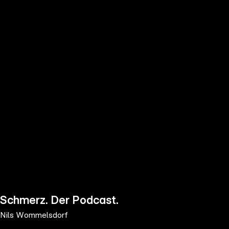
the
h page
 main
nt
the
ibility
ment
Schmerz. Der Podcast.
Nils Wommelsdorf