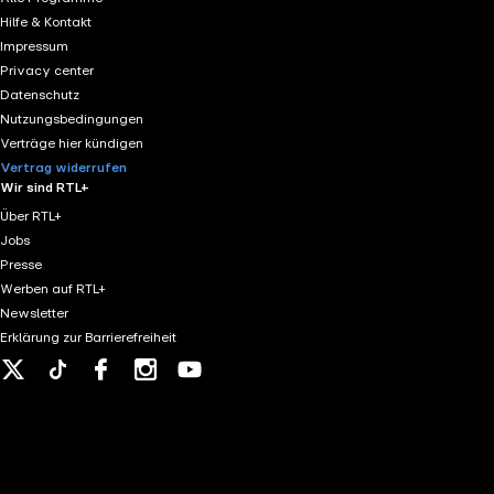
have used background music which is owned by Fesliya
Hilfe & Kontakt
Impressum
Privacy center
Datenschutz
Nutzungsbedingungen
Verträge hier kündigen
Vertrag widerrufen
Wir sind RTL+
Über RTL+
Jobs
Presse
Werben auf RTL+
Newsletter
Erklärung zur Barrierefreiheit
X
Tiktok
Facebook
Instagram
Youtube