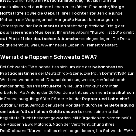
EWA
. Vorher lange im
Rotlichtmilieu
tätig, hat sie nicht nur
musikalisch viel aus ihrem Leben zu erzählen: Eine
mehrjährige
Haftstrafe
sowie die
Geburt ihrer Tochter
stellten die junge
Mutter in der Vergangenheit vor große Herausforderungen. Im
Vordergrund der
Dokumentation
steht der plötzliche Erfolg der
polarisierenden Musikerin
. Ihr erstes Album "Kurwa" ist 2015 direkt
auf Platz 11 der deutschen Albumcharts
eingestiegen. Die Doku
zeigt ebenfalls, wie EWA ihr neues Leben in Freiheit meistert.
Wer ist die Rapperin Schwesta EWA?
Bei Schwesta EWA handelt es sich um eine der
bekanntesten
Protagonistinnen
der Deutschrap-Szene. Die Polin kommt 1984 zur
Welt und wandert nach Deutschland aus, wo sie, zunächst noch
minderjährig, als
Prostituierte
in Kiel und Frankfurt am Main
arbeitete. Ab Anfang der 2010er Jahre tritt sie vermehrt
musikalisch
in Erscheinung. Ihr größter Förderer ist der
Rapper und Labelchef
Xatar.
Er ist außerhalb der Szene vor allem durch seine
Beteiligung
am iœberfall auf einen Geldtransporter
und seine medial
begleitete Flucht bekannt geworden. Mit bürgerlichem Namen heißt
die Rapperin Ewa Malanda. Nach der Veröffentlichung ihres
Debütalbums "Kurwa" soll es nicht lange dauern, bis Schwesta EWA