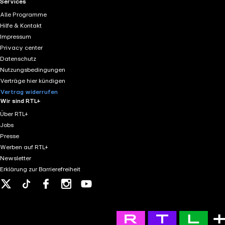
RTL+ useful links.
Services
Alle Programme
Hilfe & Kontakt
Impressum
Privacy center
Datenschutz
Nutzungsbedingungen
Verträge hier kündigen
Vertrag widerrufen
Wir sind RTL+
Über RTL+
Jobs
Presse
Werben auf RTL+
Newsletter
Erklärung zur Barrierefreiheit
X
Tiktok
Facebook
Instagram
Youtube