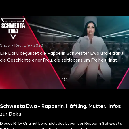
the
h page
 main
nt
the
Show • Real Life • 2020
ibility
Die Doku begleitet die Rapperin Schwester Ewa und erzählt
ment
die Geschichte einer Frau, die zeitlebens um Freiheit ringt.
Mehr
Details
Schwesta Ewa - Rapperin. Häftling. Mutter.: Infos
zur Doku
Dieses RTL+ Original behandelt das Leben der Rapperin
Schwesta