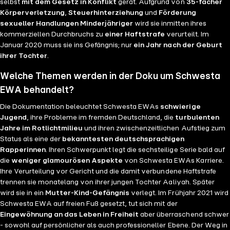
selbst
mit dem Gesetz in Konflikt
gerät. Aufgrund von
35-facher
Körperverletzung
,
Steuerhinterziehung
und
Förderung
sexueller Handlungen Minderjähriger
wird sie inmitten ihres
kommerziellen Durchbruchs zu
einer Haftstrafe
verurteilt. Im
Januar 2020 muss sie ins Gefängnis; nur
ein Jahr nach der Geburt
ihrer Tochter
.
Welche Themen werden in der Doku um Schwesta
EWA behandelt?
Die Dokumentation beleuchtet Schwesta EWAs
schwierige
Jugend
, ihre Probleme im fremden Deutschland, die
turbulenten
Jahre im Rotlichtmilieu
und ihren zwischenzeitlichen Aufstieg zum
Status als eine der
bekanntesten deutschsprachigen
Rapperinnen
. Ihren Schwerpunkt legt die sechsteilige Serie bald auf
die
weniger glamourösen Aspekte
von Schwesta EWAs Karriere.
Ihre Verurteilung vor Gericht und die damit verbundene Haftstrafe
trennen sie monatelang von ihrer jungen Tochter Aaliyah. Später
wird sie in ein
Mutter-Kind-Gefängnis
verlegt. Im Frühjahr 2021 wird
Schwesta EWA auf freien Fuß gesetzt, tut sich mit der
Eingewöhnung an das Leben in Freiheit
aber überraschend schwer
- sowohl auf persönlicher als auch professioneller Ebene. Der Weg in