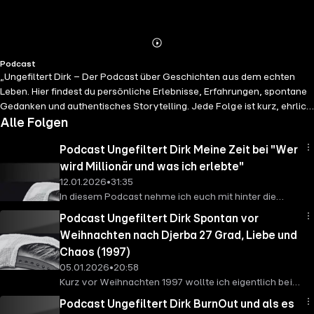
Abspielen
Mehr
Podcast
Details
„Ungefiltert Dirk – Der Podcast über Geschichten aus dem echten
Leben. Hier findest du persönliche Erlebnisse, Erfahrungen, spontane
Gedanken und authentisches Storytelling. Jede Folge ist kurz, ehrlich
und ohne Skript: bis zu 25 Minuten aus Dirks Leben, manchmal
Alle Folgen
tiefgründig, manchmal humorvoll, manchmal überraschend.
Podcast Ungefiltert Dirk Meine Zeit bei "Wer
Ungefiltert, frei gesprochen, ohne Chronologie. Dirk erzählt aus seiner
Welt: Beziehungen, Alltag, Begegnungen, Fehler, Erfolge, Menschen,
wird Millionär und was ich erlebte"
die Spuren hinterlassen haben. Äußerungen unserer
12.01.2026
•
31:35
Gesprächspartner*innen und Moderator*innen geben deren eigene
In diesem Podcast nehme ich euch mit hinter die
Auffassungen wieder.
https://meinpodcast.de
macht sich
Kulissen von 'Wer wird Millionär' in den späten 90er-
Podcast Ungefiltert Dirk Spontan vor
Äußerungen seiner Gesprächspartner*innen in Interviews und
und frühen 2000er-Jahren. Ich erzähle vom ersten
Weihnachten nach Djerba 27 Grad, Liebe und
Diskussionen nicht zu eigen.
Millionär, den Promi-Specials und den vielen
Chaos (1997)
Anekdoten, die ich mit Günther Jauch und dem Team
05.01.2026
•
20:58
erlebt habe. Freut euch auf einen nostalgischen
Kurz vor Weihnachten 1997 wollte ich eigentlich bei
Rückblick auf die Kult-Quizshow und exklusive
meiner Mutter feiern. Dann standen wir plötzlich im
Einblicke, die ihr so noch nicht gehört habt. Dieser
Podcast Ungefiltert Dirk BurnOut und als es
Reisebüro. Einen Tag später saßen wir im Zug nach