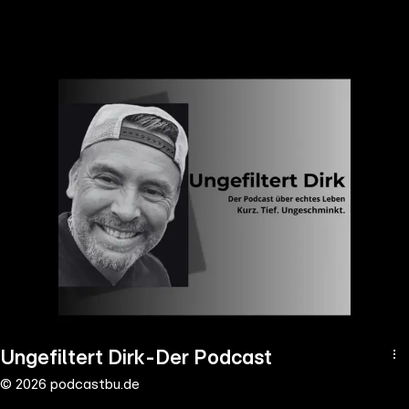
the
h page
 main
nt
the
ibility
ment
Ungefiltert Dirk-Der Podcast
© 2026 podcastbu.de