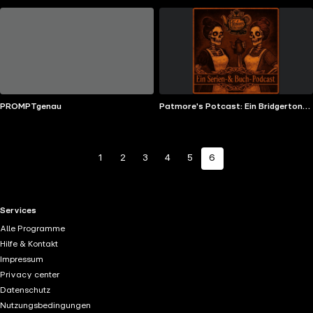
PROMPTgenau
Patmore's Potcast: Ein Bridgerton
und Downton Abbey Podcast
1
2
3
4
5
6
RTL+ useful links.
Services
Alle Programme
Hilfe & Kontakt
Impressum
Privacy center
Datenschutz
Nutzungsbedingungen