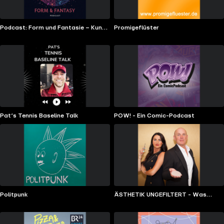
Podcast: Form und Fantasie – Kunst
Promigeflüster
der Dimensionen
Pat‘s Tennis Baseline Talk
POW! - Ein Comic-Podcast
Politpunk
ÄSTHETIK UNGEFILTERT - Was
wirklich wirkt. Und was Du Dir
sparen kannst.