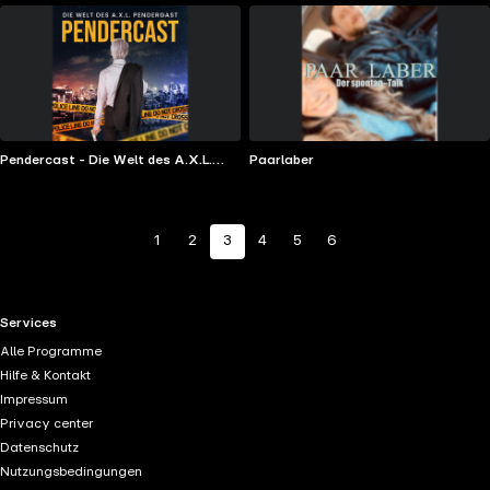
Pendercast - Die Welt des A.X.L.
Paarlaber
Pendergast
1
2
3
4
5
6
RTL+ useful links.
Services
Alle Programme
Hilfe & Kontakt
Impressum
Privacy center
Datenschutz
Nutzungsbedingungen