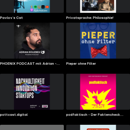
Pavlov´s Cat
Privatsprache: Philosophie!
PHOENIX PODCAST mit Adrian -
Pieper ohne Filter
Psychologie, Erfolg, Inneres Kind,
Heilung, Beziehungen, Spiritualität
pottcast.digital
podfaktisch - Der Faktencheck
Podcast